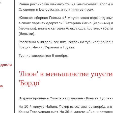
в
Ранее российские шахматисты на чемпионате Европы 
Словении и Белоруссии, и уступили венграм.
Женская сборная России в 5-м туре взяла верх над ко
в своих партиях одержали Екатерина Лагно (черными) 
(черными), вничью сыграли Александра Костенюк (белы
(белыми).
Россиянки выиграли все пять встреч на турнире: ране
Греции, Чехии, Украины и Грузии.
Турнир завершится 6 ноября.
одлили
'Лион' в меньшинстве упусти
'Бордо'
за
Встреча прошла в Улинсе на стадионе «Клеман Турпен» 
На 10-й минуте Набиль Фекир вывел хозяев вперёд, а в
Кенни Тете удвоил счёт. На 36-й минуте «Лион» осталс