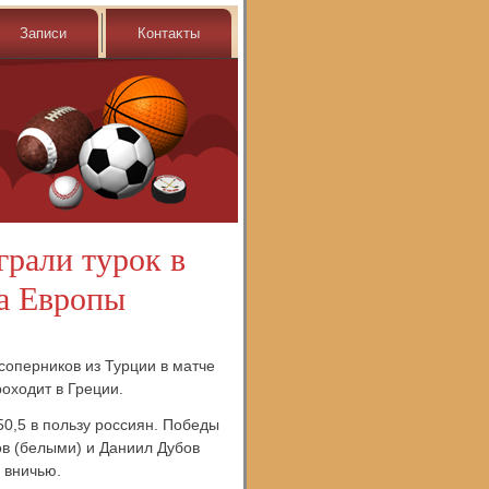
Записи
Контаκты
рали турок в
а Европы
соперников из Турции в матче
оходит в Греции.
50,5 в пользу россиян. Победы
в (белыми) и Даниил Дубов
 вничью.