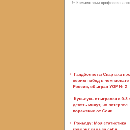
Комментарии профессионало
Гандболисты Спартака пр
серию побед в чемпионате
России, обыграв УОР № 2
Куньлунь отыгрался с 0:3 
десять минут, но потерпел
поражение от Сочи
Роналду: Моя статистика
говорит сама за себя