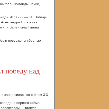
обыграли команды Чехии,
мандой Испании — 31. Победы
и Александра Горячкина
ми) и Валентина Гунина
е были повержены сборные
л победу над
и завершилась со счётом 3:3.
 середине первого тайма
я вдесятером — вторую