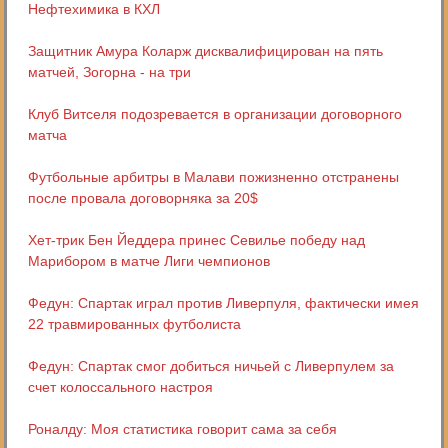
Нефтехимика в КХЛ
Защитник Амура Коларж дисквалифицирован на пять
матчей, Зогорна - на три
Клуб Витселя подозревается в организации договорного
матча
Футбольные арбитры в Малави пожизненно отстранены
после провала договорняка за 20$
Хет-трик Бен Йеддера принес Севилье победу над
Марибором в матче Лиги чемпионов
Федун: Спартак играл против Ливерпуля, фактически имея
22 травмированных футболиста
Федун: Спартак смог добиться ничьей с Ливерпулем за
счет колоссального настроя
Роналду: Моя статистика говорит сама за себя