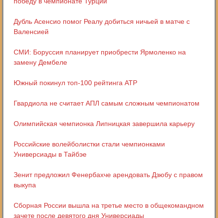
победу в чемпионате Турции
Дубль Асенсио помог Реалу добиться ничьей в матче с
Валенсией
СМИ: Боруссия планирует приобрести Ярмоленко на
замену Дембеле
Южный покинул топ-100 рейтинга ATP
Гвардиола не считает АПЛ самым сложным чемпионатом
Олимпийская чемпионка Липницкая завершила карьеру
Российские волейболистки стали чемпионками
Универсиады в Тайбэе
Зенит предложил Фенербахче арендовать Дзюбу с правом
выкупа
Сборная России вышла на третье место в общекомандном
зачете после девятого дня Универсиады