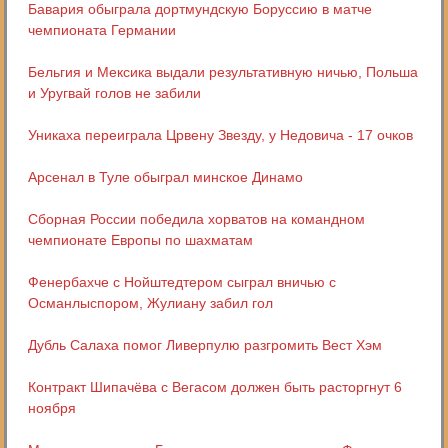
Бавария обыграла дортмундскую Боруссию в матче
чемпионата Германии
Бельгия и Мексика выдали результативную ничью, Польша
и Уругвай голов не забили
Уникаха переиграла Црвену Звезду, у Недовича - 17 очков
Арсенал в Туле обыграл минское Динамо
Сборная России победила хорватов на командном
чемпионате Европы по шахматам
Фенербахче с Нойштедтером сыграл вничью с
Османлыспором, Жулиану забил гол
Дубль Салаха помог Ливерпулю разгромить Вест Хэм
Контракт Шипачёва с Вегасом должен быть расторгнут 6
ноября