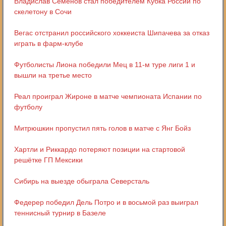
Владислав Семенов стал победителем Кубка России по
скелетону в Сочи
Вегас отстранил российского хоккеиста Шипачева за отказ
играть в фарм-клубе
Футболисты Лиона победили Мец в 11-м туре лиги 1 и
вышли на третье место
Реал проиграл Жироне в матче чемпионата Испании по
футболу
Митрюшкин пропустил пять голов в матче с Янг Бойз
Хартли и Риккардо потеряют позиции на стартовой
решётке ГП Мексики
Сибирь на выезде обыграла Северсталь
Федерер победил Дель Потро и в восьмой раз выиграл
теннисный турнир в Базеле