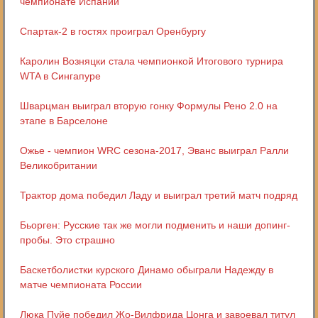
чемпионате Испании
Спартак-2 в гостях проиграл Оренбургу
Каролин Возняцки стала чемпионкой Итогового турнира
WTA в Сингапуре
Шварцман выиграл вторую гонку Формулы Рено 2.0 на
этапе в Барселоне
Ожье - чемпион WRC сезона-2017, Эванс выиграл Ралли
Великобритании
Трактор дома победил Ладу и выиграл третий матч подряд
Бьорген: Русские так же могли подменить и наши допинг-
пробы. Это страшно
Баскетболистки курского Динамо обыграли Надежду в
матче чемпионата России
Люка Пуйе победил Жо-Вилфрида Цонга и завоевал титул