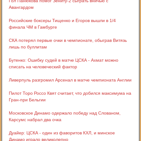
Гол Панюкова помог Зениту-2 сыграть вничью с
Авангардом
Российские боксеры Тищенко и Егоров вышли в 1/4
финала ЧМ в Гамбурге
СКА потерял первые очки в чемпионате, обыграв Витязь
лишь по буллитам
Бутенко: Ошибку судей в матче ЦСКА - Ахмат можно
списать на человеческий фактор
Ливерпуль разгромил Арсенал в матче чемпионата Англии
Пилот Торо Россо Квят считает, что добился максимума на
Гран-при Бельгии
Московское Динамо одержало победу над Слованом,
Карсумс набрал два очка
Дуайер: ЦСКА - один из фаворитов КХЛ, и минское
Динамо играло великолепно