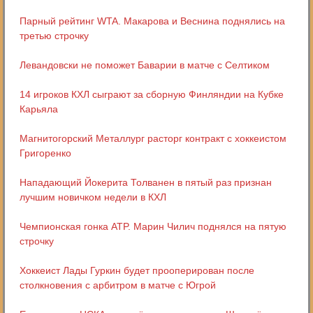
Парный рейтинг WTA. Макарова и Веснина поднялись на
третью строчку
Левандовски не поможет Баварии в матче с Селтиком
14 игроков КХЛ сыграют за сборную Финляндии на Кубке
Карьяла
Магнитогорский Металлург расторг контракт с хоккеистом
Григоренко
Нападающий Йокерита Толванен в пятый раз признан
лучшим новичком недели в КХЛ
Чемпионская гонка ATP. Марин Чилич поднялся на пятую
строчку
Хоккеист Лады Гуркин будет прооперирован после
столкновения с арбитром в матче с Югрой