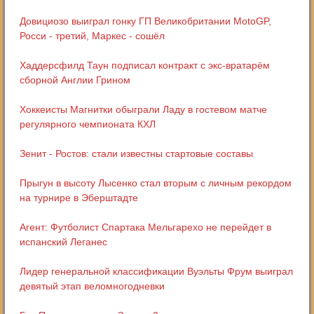
Довициозо выиграл гонку ГП Великобритании MotoGP,
Росси - третий, Маркес - сошёл
Хаддерсфилд Таун подписал контракт с экс-вратарём
сборной Англии Грином
Хоккеисты Магнитки обыграли Ладу в гостевом матче
регулярного чемпионата КХЛ
Зенит - Ростов: стали известны стартовые составы
Прыгун в высоту Лысенко стал вторым с личным рекордом
на турнире в Эберштадте
Агент: Футболист Спартака Мельгарехо не перейдет в
испанский Леганес
Лидер генеральной классификации Вуэльты Фрум выиграл
девятый этап веломногодневки