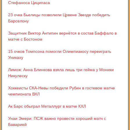
Стефаноса Циципаса
23 очка Бьелицы позволили Црвене Звезде победить
Барселону
Защитник Виктор Антипин вернётся в состав Баффало в
матче с Бостоном
15 очков Томпсона помогли Олимпиакосу переиграть
Уникаху
Лимож: Анна Блинкова взяла лишь три гейма у Моники
Никулеску
Хоккеисты СКА-Невы победили Рубин в гостевом матче
чемпионата ВХЛ
Ак Барс обыграл Металлург в матче КХЛ
Унаи Эмери: ПСЖ важно провести хороший матч с
Баварией