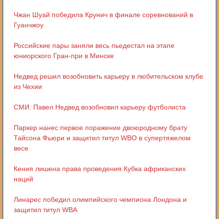
Чжан Шуай победила Крунич в финале соревнований в
Гуанчжоу
Российские пары заняли весь пьедестал на этапе
юниорского Гран-при в Минске
Недвед решил возобновить карьеру в любительском клубе
из Чехии
СМИ: Павел Недвед возобновил карьеру футболиста
Паркер нанес первое поражение двоюродному брату
Тайсона Фьюри и защитил титул WBO в супертяжелом
весе
Кения лишена права проведения Кубка африканских
наций
Линарес победил олимпийского чемпиона Лондона и
защитил титул WBA